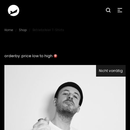
Home
Shop
Betriebsfeier T-Shirts
/
/
orderby: price low to high
Nicht vorrätig