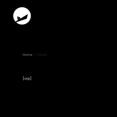
Betriebsfeier
Home
Route
/
Berlin
[crp]