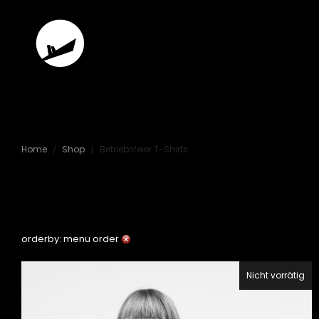
Betriebsfeier
Home
Shop
Betriebsfeier T-Shirts
/
/
Berlin
orderby: menu order
Nicht vorrätig