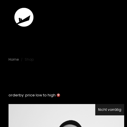
Betriebsfeier
Home
Shop
/
Berlin
orderby: price low to high
Nicht vorrätig