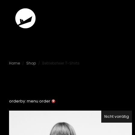
Betriebsfeier
Home
Shop
Betriebsfeier T-Shirts
/
/
Berlin
orderby: menu order
Nicht vorrätig